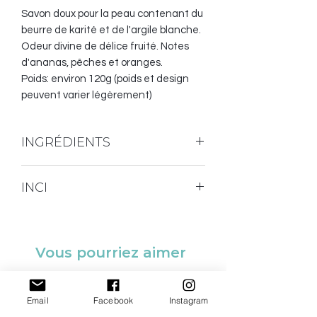
Savon doux pour la peau contenant du
beurre de karité et de l'argile blanche.
Odeur divine de délice fruité. Notes
d'ananas, pêches et oranges.
Poids: environ 120g (poids et design
peuvent varier légèrement)
INGRÉDIENTS
Huile d'olive, huile de palme (certifiée
INCI
RSPO et Écosocial), huile de noix de
coco, huile d'avocat, huile de riçin,
Sodium olivate, sodium palmate, aqua,
beurre de karité, argile blanche,
sodium cocoate, sodium avocadoate,
fragrance, lactate de sodium, micas,
glycerin, sodium castorate, kaolin,
Vous pourriez aimer
dioxyde de titane.
fragrance (parfum), sodium lactate,
micas, CI77891.
SOLDE
SOLDE
Email
Facebook
Instagram