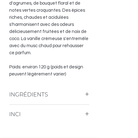
d'agrumes, de bouquet floral et de
notes vertes croquantes. Des épices
riches, chaudes et acidulées
s'harmonisent avec des odeurs
délicieusement fruitées et de noix de
coco. La vanille crémeuse s'entremêle
avec du musc chaud pour rehausser
ce parfum.
Poids: environ 120 g (poids et design
peuvent légèrement varier)
INGRÉDIENTS
Huile d'olive, huile de palme (certifiée
INCI
RSPO et Écosocial), huile de noix de
coco, huile d'avocat, huile de riçin,
Sodium olivate, sodium palmate, aqua,
beurre de karité, argile blanche,
sodium cocoate, sodium avocadoate,
fragrance, lactate de sodium, micas,