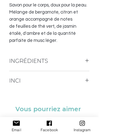
Savon pour le corps, doux pour la peau.
Mélange de bergamote, citron et
orange accompagné de notes
de feuilles de thé vert, de jasmin
étoilé, d'ambre et de la quantité
parfaite de musc léger.
INGRÉDIENTS
Huile d'olive, huile de palme (certifiée
INCI
RSPO et Écosocial), huile de noix de
coco, huile d'avocat, huile de riçin,
Sodium olivate, sodium palmate, aqua,
beurre de karité, argile blanche,
sodium cocoate, sodium avocadoate,
fragrance, lactate de sodium, micas,
glycerin, sodium castorate, kaolin,
Vous pourriez aimer
dioxyde de titane.
fragrance (parfum), sodium lactate,
micas, CI77891.
SOLDE
SOLDE
Email
Facebook
Instagram