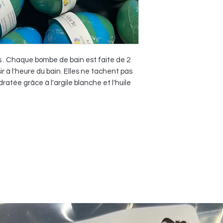
Emballées dans une 
Fragrances:
Bleu & Violet - Fram
Violet & Rose - Baie
. Chaque bombe de bain est faite de 2
Orange & Jaune - 
ir à l'heure du bain. Elles ne tachent pas
Vert & Bleu - Agave
ratée grâce à l'argile blanche et l'huile
Aqua & Vert - Salade
Environ 90g par bo