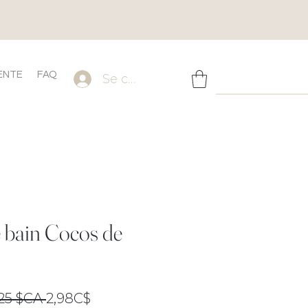
ENTE
FAQ
Se connecter
 bain Cocos de
Prix
Prix
,25 $CA 
2,98C$