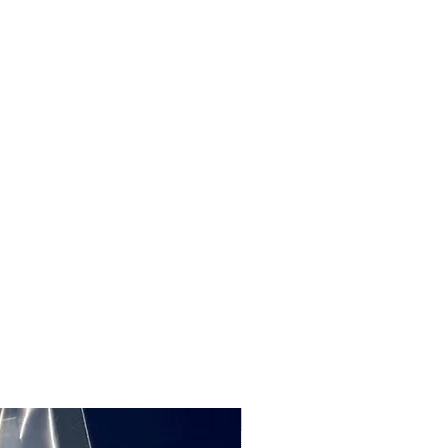
pellicule biodégradable
boise bleue
 d'acaï
Orange Creamsicle
 & Lime
 de fruits
mbe
SOLDE